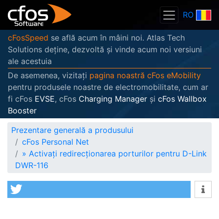
RO
cFosSpeed
se află acum în mâini noi. Atlas Tech
Solutions deține, dezvoltă și vinde acum noi versiuni
ale acestuia
De asemenea, vizitați
pagina noastră cFos eMobility
pentru produsele noastre de electromobilitate, cum ar
fi cFos
EVSE
, cFos
Charging Manager
și
cFos Wallbox
Booster
Prezentare generală a produsului
cFos Personal Net
»
Activați redirecționarea porturilor pentru D-Link
DWR-116