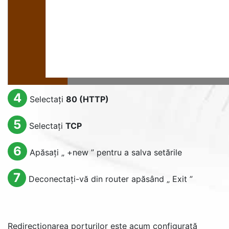
4
Selectați
80 (HTTP)
5
Selectați
TCP
6
Apăsați „
+new
” pentru a salva setările
7
Deconectați-vă din router apăsând „
Exit
”
Redirecționarea porturilor este acum configurată