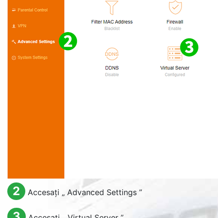
2
Accesați „
Advanced Settings
”
3
Accesați „
Virtual Server
”