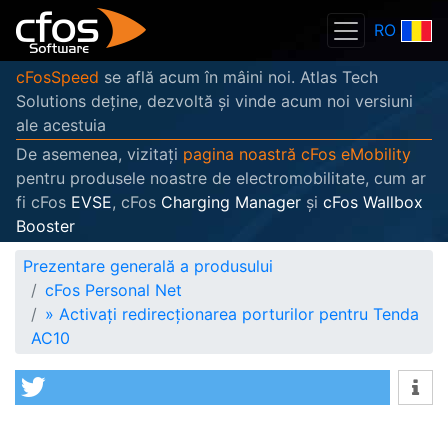
RO
cFosSpeed
se află acum în mâini noi. Atlas Tech
Solutions deține, dezvoltă și vinde acum noi versiuni
ale acestuia
De asemenea, vizitați
pagina noastră cFos eMobility
pentru produsele noastre de electromobilitate, cum ar
fi cFos
EVSE
, cFos
Charging Manager
și
cFos Wallbox
Booster
Prezentare generală a produsului
cFos Personal Net
»
Activați redirecționarea porturilor pentru Tenda
AC10