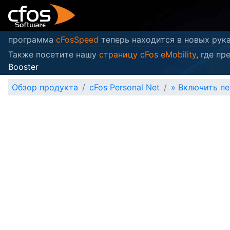
программа
cFosSpeed
теперь находится в новых руках
Также посетите нашу
страницу cFos eMobility
, где п
Booster
Обзор продукта
cFos Personal Net
»
Включить пе