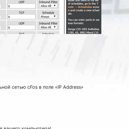
ьной сетью cFos в поле «
IP Address
»
я вашего компьютера!