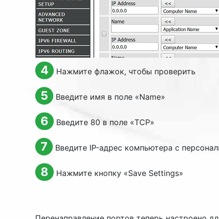
4
Нажмите флажок, чтобы проверить
5
Введите имя в поле «
Name
»
6
Введите 80 в поле «TCP»
7
Введите IP-адрес компьютера с персонал
8
Нажмите кнопку «
Save Settings
»
Перенаправление портов теперь настроено дл