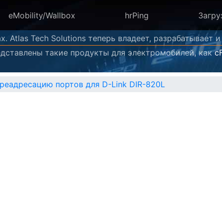
eMobility/Wallbox
hrPing
Загру
. Atlas Tech Solutions теперь владеет, разрабатывает
редставлены такие продукты для электромобилей, как
c
реадресацию портов для D-Link DIR-820L