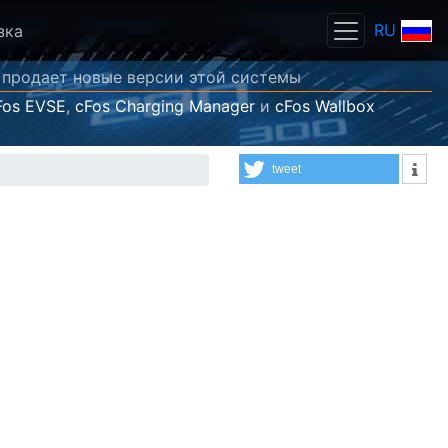
RU
зка
 и продает новые версии этой системы
Fos EVSE
,
cFos Charging Manager
и
cFos Wallbox
tweet