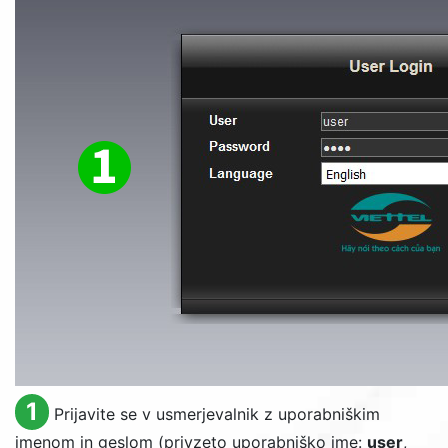
1
Prijavite se v usmerjevalnik z uporabniškim
imenom in geslom (privzeto uporabniško ime:
user
,