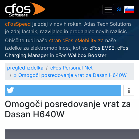
SL
cFosSpeed
je zdaj v novih rokah. Atlas Tech Solutions
je zdaj lastnik, razvijalec in prodajalec novih različic
Obiščite tudi našo
stran cFos eMobility za
naše
izdelke za elektromobilnost, kot so
cFos EVSE
,
cFos
Charging Manager
in
cFos Wallbox Booster
pregled izdelka
cFos Personal Net
»
Omogoči posredovanje vrat za Dasan H640W
Omogoči posredovanje vrat za
Dasan H640W