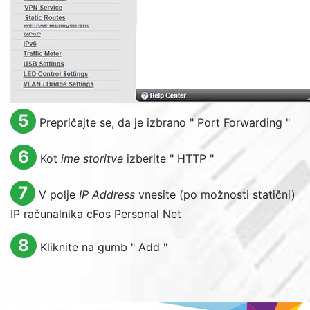
5
Prepričajte se, da je izbrano "
Port Forwarding
"
6
Kot
ime storitve
izberite "
HTTP
"
7
V polje
IP Address
vnesite (po možnosti statični)
IP računalnika cFos Personal Net
8
Kliknite na gumb "
Add
"