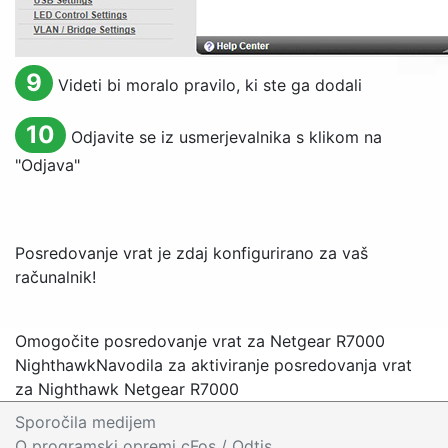
9
Videti bi moralo pravilo, ki ste ga dodali
10
Odjavite se iz usmerjevalnika s klikom na
"Odjava"
Posredovanje vrat je zdaj konfigurirano za vaš
računalnik!
Omogočite posredovanje vrat za Netgear R7000
Nighthawk
Navodila za aktiviranje posredovanja vrat
za Nighthawk Netgear R7000
Sporočila medijem
O programski opremi cFos
/ Odtis