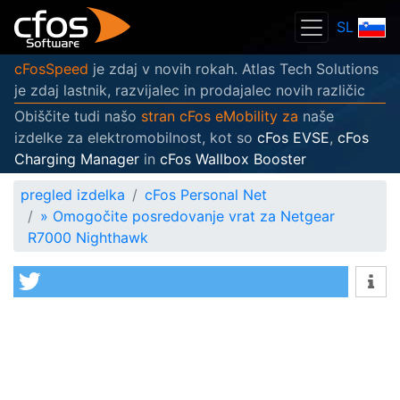
SL
cFosSpeed
je zdaj v novih rokah. Atlas Tech Solutions
je zdaj lastnik, razvijalec in prodajalec novih različic
Obiščite tudi našo
stran cFos eMobility za
naše
izdelke za elektromobilnost, kot so
cFos EVSE
,
cFos
Charging Manager
in
cFos Wallbox Booster
pregled izdelka
cFos Personal Net
»
Omogočite posredovanje vrat za Netgear
R7000 Nighthawk