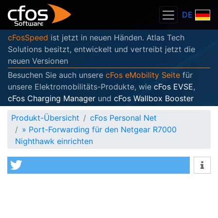
DE
cFosSpeed
ist jetzt in neuen Händen. Atlas Tech
Solutions besitzt, entwickelt und vertreibt jetzt die
neuen Versionen
Besuchen Sie auch unsere
cFos eMobility Seite
für
unsere Elektromobilitäts-Produkte, wie
cFos EVSE
,
cFos Charging Manager
und
cFos Wallbox Booster
Produkt-Übersicht
cFos Personal Net
»
Port-Forwarding für den Netgear R7000
Nighthawk einrichten