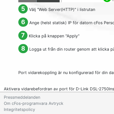
5
Välj "
Web Server(HTTP)
" i listrutan
6
Ange (helst statisk) IP för datorn cFos Perso
7
Klicka på knappen "
Apply
"
8
Logga ut från din router genom att klicka p
Port vidarekoppling är nu konfigurerad för din da
Aktivera vidarebefordran av port för D-Link DSL-2750
In
Pressmeddelanden
Om cFos-programvara Avtryck
Integritetspolicy