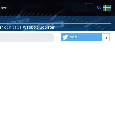
SV
 ner
er
och cFos
Wallbox Booster
tweet