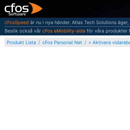
cFosSpeed
är nu i nya händer. Atlas Tech Solutions äger,
Besök också vår
cFos eMobility-sida
för våra produkter 
Produkt Lista
cFos Personal Net
»
Aktivera vidareb