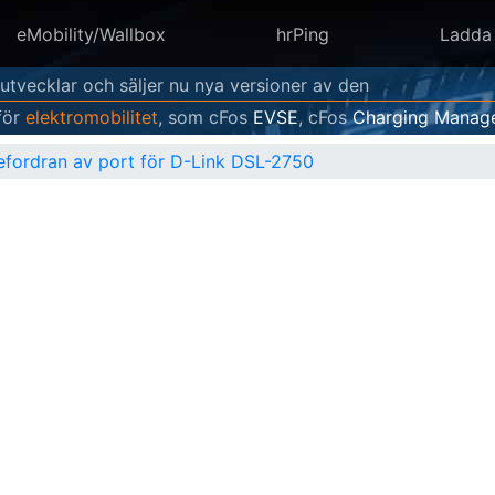
eMobility/Wallbox
hrPing
Ladda
 utvecklar och säljer nu nya versioner av den
för
elektromobilitet
, som cFos
EVSE
, cFos
Charging Manag
efordran av port för D-Link DSL-2750