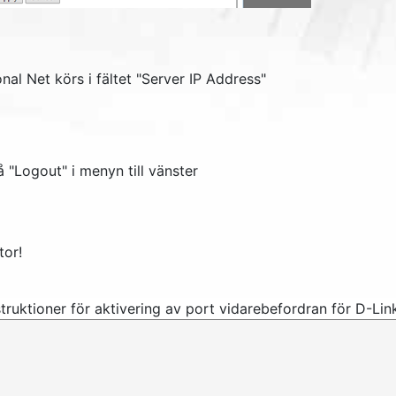
nal Net körs i fältet "
Server IP Address
"
å "
Logout
" i menyn till vänster
tor!
struktioner för aktivering av port vidarebefordran för D-Li