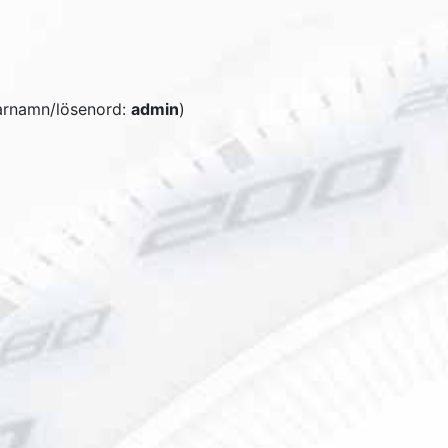
arnamn/lösenord:
admin
)