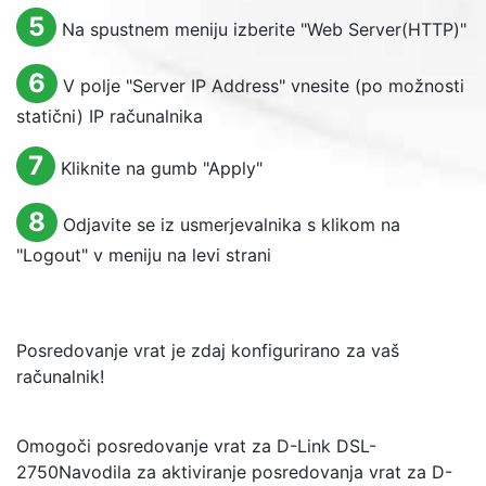
5
Na spustnem meniju izberite "
Web Server(HTTP)
"
6
V polje "
Server IP Address
" vnesite (po možnosti
statični) IP računalnika
7
Kliknite na gumb "
Apply
"
8
Odjavite se iz usmerjevalnika s klikom na
"
Logout
" v meniju na levi strani
Posredovanje vrat je zdaj konfigurirano za vaš
računalnik!
Omogoči posredovanje vrat za D-Link DSL-
2750
Navodila za aktiviranje posredovanja vrat za D-