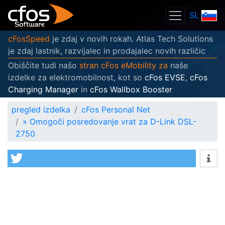
SL
cFosSpeed
je zdaj v novih rokah. Atlas Tech Solutions
je zdaj lastnik, razvijalec in prodajalec novih različic
Obiščite tudi našo
stran cFos eMobility za
naše
izdelke za elektromobilnost, kot so
cFos EVSE
,
cFos
Charging Manager
in
cFos Wallbox Booster
pregled izdelka
cFos Personal Net
»
Omogoči posredovanje vrat za D-Link DSL-
2750