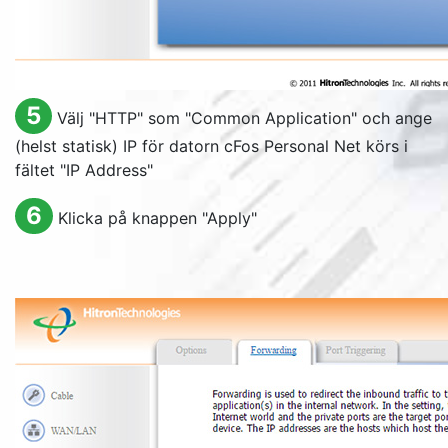
5
Välj "HTTP" som "
Common Application
" och ange
(helst statisk) IP för datorn cFos Personal Net körs i
fältet "
IP Address
"
6
Klicka på knappen "
Apply
"