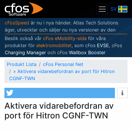
SV
cFosSpeed
är nu i nya händer. Atlas Tech Solutions
äger, utvecklar och säljer nu nya versioner av den
Besök också vår
cFos eMobility-sida
för våra
produkter för
elektromobilitet
, som cFos
EVSE
, cFos
Charging Manager
och cFos
Wallbox Booster
Produkt Lista
cFos Personal Net
»
Aktivera vidarebefordran av port för Hitron
CGNF-TWN
Aktivera vidarebefordran av
port för Hitron CGNF-TWN