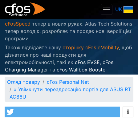
UK
cFosSpeed
тепер в нових руках. Atlas Tech Solutions
тепер володіє, розробляє та продає нові версії цієї
програми
Також відвідайте нашу
сторінку cFos eMobility
, щоб
дізнатися про наші продукти для
електромобільності, такі як
cFos EVSE
,
cFos
Charging Manager
та
cFos Wallbox Booster
Огляд товару
cFos Personal Net
»
Увімкнути переадресацію портів для ASUS RT
AC86U