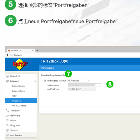
5
选择顶部的标签“
Portfreigaben
”
6
点击
neue Portfreigabe
“
neue Portfreigabe
”