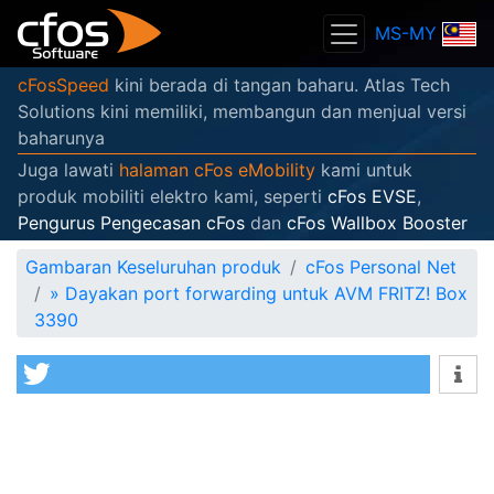
MS-MY
cFosSpeed
kini berada di tangan baharu. Atlas Tech
Solutions kini memiliki, membangun dan menjual versi
baharunya
Juga lawati
halaman cFos eMobility
kami untuk
produk mobiliti elektro kami, seperti
cFos EVSE
,
Pengurus Pengecasan cFos
dan
cFos Wallbox Booster
Gambaran Keseluruhan produk
cFos Personal Net
»
Dayakan port forwarding untuk AVM FRITZ! Box
3390