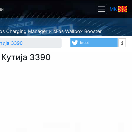
MK
ни
os Charging Manager
и
cFos Wallbox Booster
тија 3390
tweet
 Кутија 3390