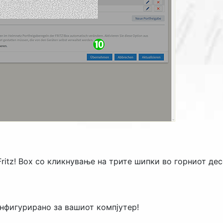
ritz! Box со кликнување на трите шипки во горниот дес
нфигурирано за вашиот компјутер!