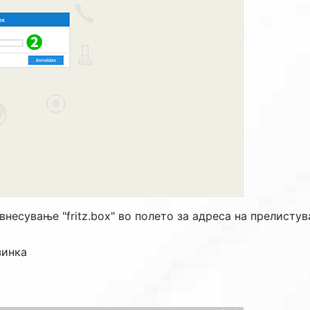
 внесување "fritz.box" во полето за адреса на прелистув
зинка