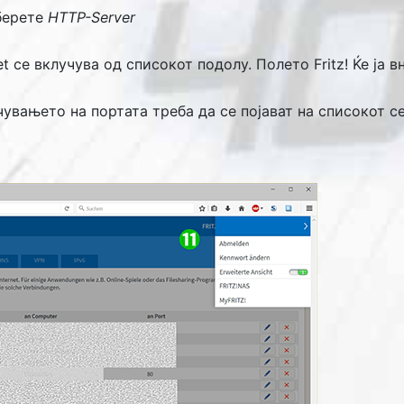
зберете
HTTP-Server
t се вклучува од списокот подолу. Полето Fritz! Ќе ја в
чувањето на портата треба да се појават на списокот с