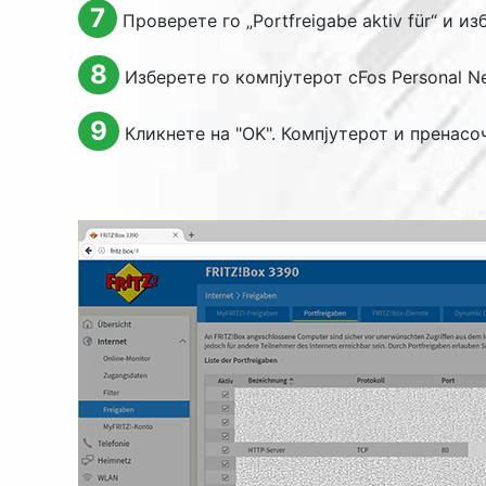
7
Проверете го „
Portfreigabe aktiv für
“ и и
8
Изберете го компјутерот cFos Personal Ne
9
Кликнете на "
OK
". Компјутерот и пренасо