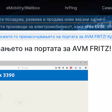
eMobility/Wallbox
hrPing
Сим
сега поседува, развива и продава нови верзии од него
те производи за електромобилност, како
cFos EVSE
,
cF
ожете го пренасочувањето на портата за AVM FRITZ! Ку
ањето на портата за AVM FRITZ!