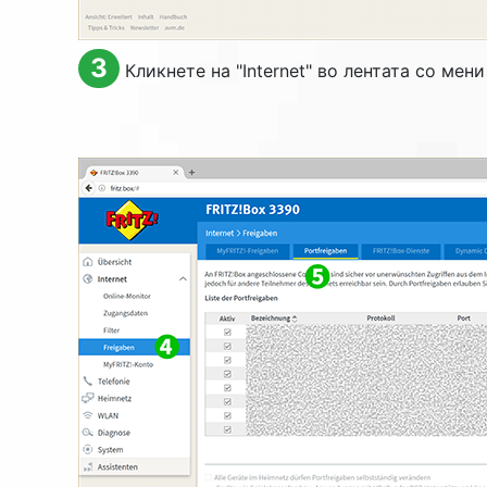
3
Кликнете на "
Internet
" во лентата со мени