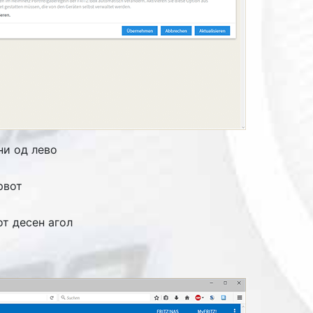
ни од лево
рвот
от десен агол