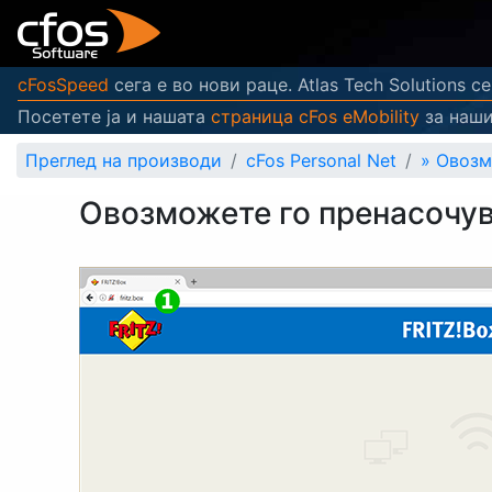
cFosSpeed
сега е во нови раце. Atlas Tech Solutions 
Посетете ја и нашата
страница cFos eMobility
за наши
Преглед на производи
cFos Personal Net
»
Овозм
Овозможете го пренасочув