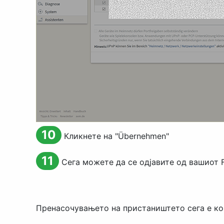
10
Кликнете на "
Übernehmen
"
11
Сега можете да се одјавите од вашиот F
Пренасочувањето на пристаништето сега е ко