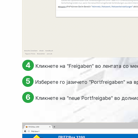
4
Кликнете на "
Freigaben
" во лентата со ме
5
Изберете го јазичето "
Portfreigaben
" на в
6
Кликнете на "
neue Portfreigabe
" во долни