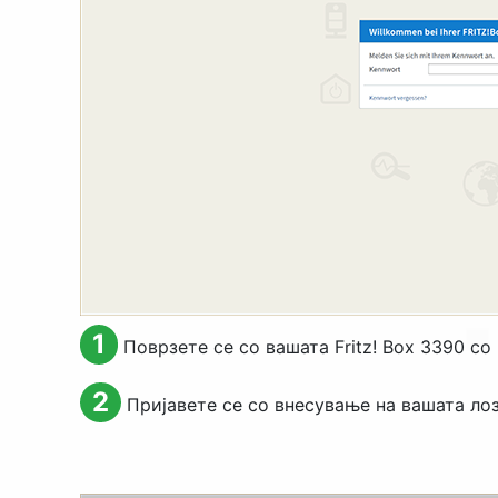
1
Поврзете се со вашата Fritz! Box 3390 со
2
Пријавете се со внесување на вашата ло