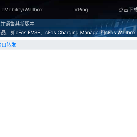
eMobility/Wallbox
hrPing
点击下
、开发并销售其新版本
产品，如
cFos EVSE
、
cFos Charging Manager
和
cFos Wallbox
的端口转发