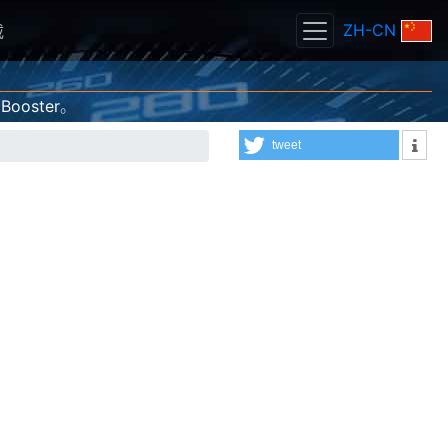
ZH-CN
载
 Booster
。
tweet