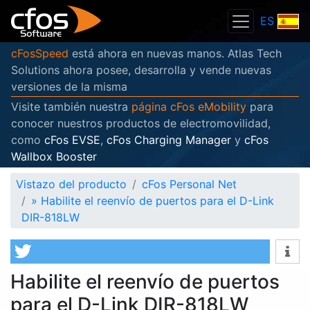
ES
cFosSpeed
está ahora en nuevas manos. Atlas Tech
Solutions ahora posee, desarrolla y vende nuevas
versiones de la misma
Visite también nuestra
página cFos eMobility
para
conocer nuestros productos de electromovilidad,
como
cFos EVSE
,
cFos Charging Manager
y
cFos
Wallbox Booster
Vistazo del producto
cFos Personal Net
»
Habilite el reenvío de puertos para el D-Link
DIR-818LW
Habilite el reenvío de puertos
para el D-Link DIR-818LW