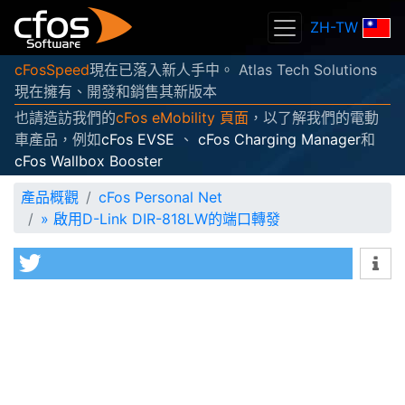
ZH-TW
cFosSpeed
現在已落入新人手中。 Atlas Tech Solutions
現在擁有、開發和銷售其新版本
也請造訪我們的
cFos eMobility 頁面
，以了解我們的電動
車產品，例如
cFos EVSE
、
cFos Charging Manager
和
cFos Wallbox Booster
產品概觀
cFos Personal Net
»
啟用D-Link DIR-818LW的端口轉發