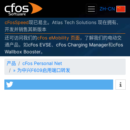
ZH-CN
cFosSpeed
现已易主。Atlas Tech Solutions 现在拥有、
开发并销售其新版本
还可访问我们的
cFos eMobility 页面
，了解我们的电动交
通产品，如
cFos EVSE
、
cFos Charging Manager
和
cFos
Wallbox Booster
。
产品
cFos Personal Net
»
为中兴F609启用端口转发