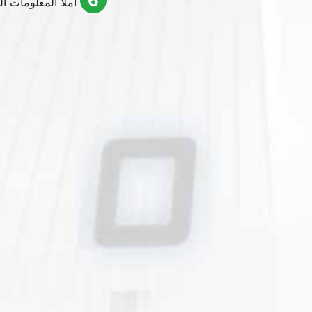
6
املأ المعلومات الموضحة في FIG وأدخل IP (يفضل أن يكون ثابتًا) لجهاز ا