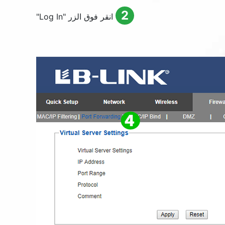
2
انقر فوق الزر "
Log In
"