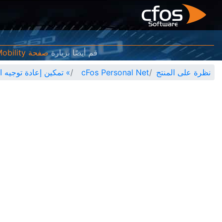
قم أيضًا بزيارة
صفحة cFos eMobility
نظرة على المنتج
cFos Personal Net
»
تمكين إعادة توجيه المنفذ لـ P02