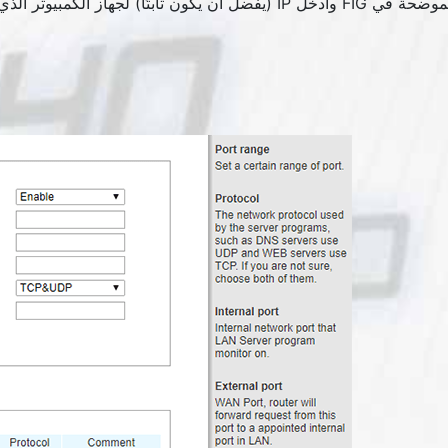
لكمبيوتر الذي يعمل عليه cFos Personal Net في حقل "