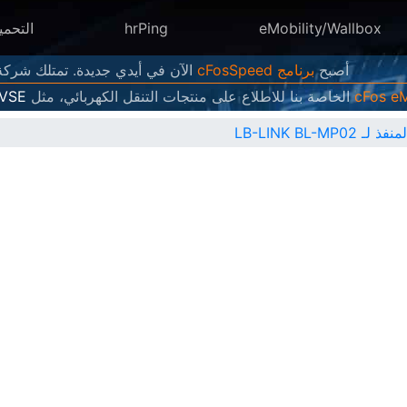
eMobility/Wallbox
hrPing
التحمي
أصبح
برنامج cFosSpeed
الآن في أيدي جديدة. تمتلك شركة Atlas Tech Solutions الآن إصدارات جديدة منه وتطورها وتبي
الخاصة بنا للاطلاع على منتجات التنقل الكهربائي، مثل
EVSE
LB-LINK BL-M