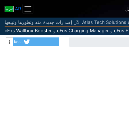
AR
ل
عها
cFos 
و
cFos Charging Manager
و
cFos Wallbox Booster
tweet
Info