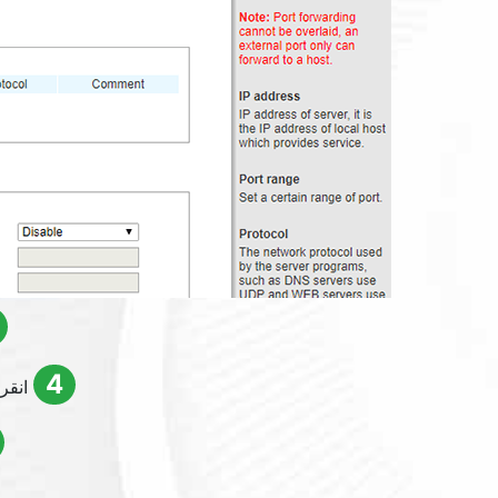
4
انقر