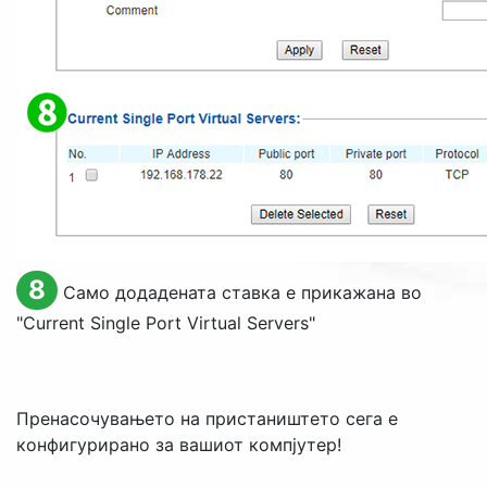
8
Само додадената ставка е прикажана во
"
Current Single Port Virtual Servers
"
Пренасочувањето на пристаништето сега е
конфигурирано за вашиот компјутер!