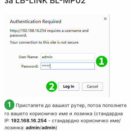
за LB-LINK BL-MP02
1
Пристапете до вашиот рутер, потоа пополнете
го вашето корисничко име и лозинка (стандардна
IP:
192.168.16.254
- стандардно корисничко име/
лозинка:
admin
/
admin
)