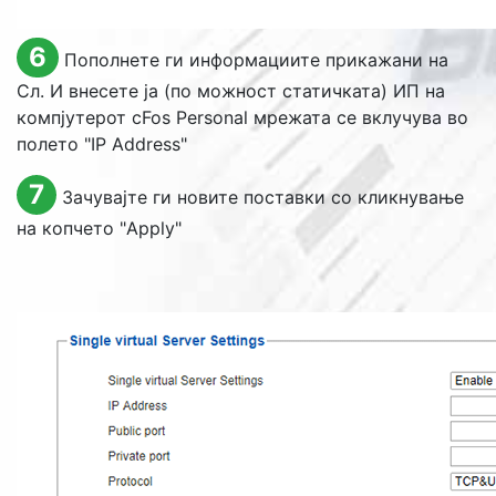
6
Пополнете ги информациите прикажани на
Сл. И внесете ја (по можност статичката) ИП на
компјутерот cFos Personal мрежата се вклучува во
полето "
IP Address
"
7
Зачувајте ги новите поставки со кликнување
на копчето "
Apply
"