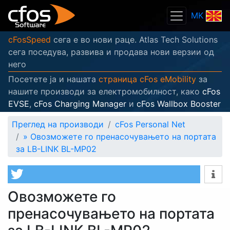
MK
cFosSpeed
сега е во нови раце. Atlas Tech Solutions
сега поседува, развива и продава нови верзии од
него
Посетете ја и нашата
страница cFos eMobility
за
нашите производи за електромобилност, како
cFos
EVSE
,
cFos Charging Manager
и
cFos Wallbox Booster
Преглед на производи
cFos Personal Net
»
Овозможете го пренасочувањето на портата
за LB-LINK BL-MP02
Овозможете го
пренасочувањето на портата