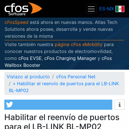
ES-MX
cFosSpeed
está ahora en nuevas manos. Atlas Tech
Solutions ahora posee, desarrolla y vende nuevas
versiones de la misma
Visite también nuestra
página cFos eMobility
para
conocer nuestros productos de electromovilidad,
como
cFos EVSE
,
cFos Charging Manager
y
cFos
Wallbox Booster
Vistazo al producto
cFos Personal Net
»
Habilitar el reenvío de puertos para el LB-LINK
BL-MP02
Habilitar el reenvío de puertos
para el LB-LINK BL-MP02