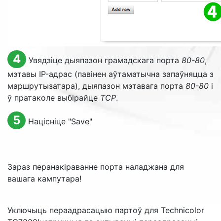
4
Увядзіце дыяпазон грамадскага порта
80-80
,
мэтавы IP-адрас (павінен аўтаматычна запаўняцца з
маршрутызатара), дыяпазон мэтавага порта
80-80
і
ў пратаколе выбірайце
TCP
.
5
Націсніце "
Save
"
Зараз перанакіраванне порта наладжана для
вашага кампутара!
Уключыць пераадрасацыю партоў для Technicolor