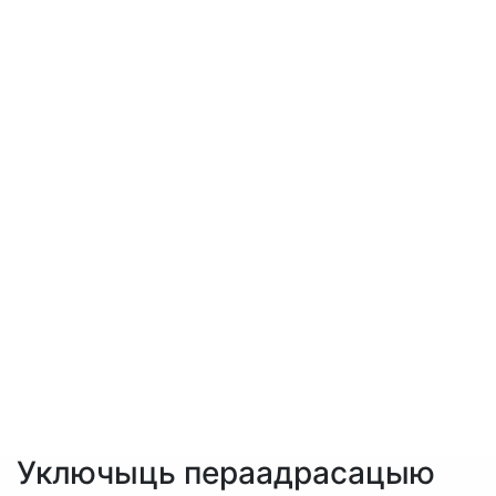
Уключыць пераадрасацыю