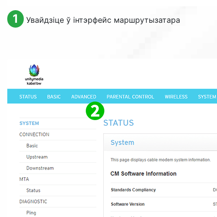
1
Увайдзіце ў інтэрфейс маршрутызатара