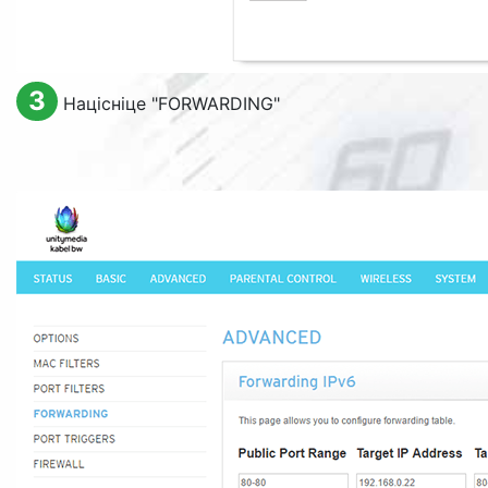
3
Націсніце "
FORWARDING
"