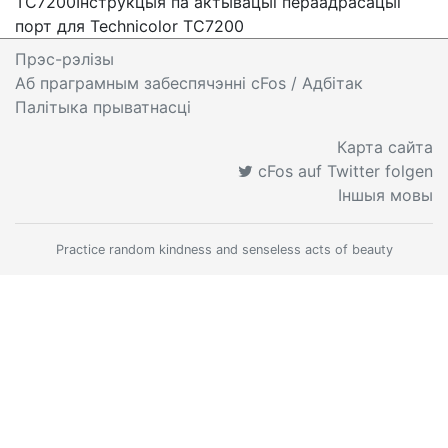
TC7200
Інструкцыя па актывацыі пераадрасацыі
порт для Technicolor TC7200
Прэс-рэлізы
Аб праграмным забеспячэнні cFos
/ Адбітак
Палітыка прыватнасці
Карта сайта
cFos auf Twitter folgen
Іншыя мовы
Practice random kindness and senseless acts of beauty