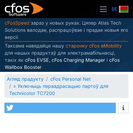
BE
cFosSpeed
зараз у новых руках. Цяпер Atlas Tech
Solutions валодае, распрацоўвае і прадае новыя яго
версіі
Таксама наведайце нашу
старонку cFos eMobility
для нашых прадуктаў для электрамабільнасці,
такіх як
cFos EVSE
,
cFos Charging Manager
і
cFos
Wallbox Booster
Агляд прадукту
cFos Personal Net
»
Уключыць пераадрасацыю партоў для
Technicolor TC7200