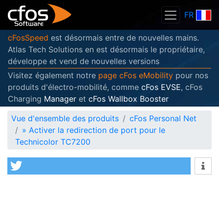
FR
cFosSpeed
est désormais entre de nouvelles mains.
Atlas Tech Solutions en est désormais le propriétaire,
développe et vend de nouvelles versions
Visitez également notre
page cFos eMobility
pour nos
produits d'électro-mobilité, comme
cFos EVSE
, cFos
Charging
Manager
et
cFos Wallbox Booster
Vue d'ensemble des produits
cFos Personal Net
»
Activer la redirection de port pour le
Technicolor TC7200