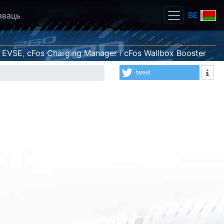
BE
аваць
 EVSE
,
cFos Charging Manager
і
cFos Wallbox Booster
tweet