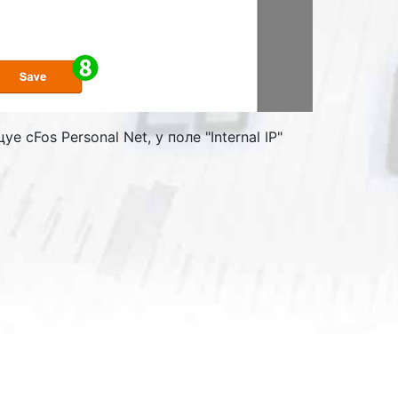
уе cFos Personal Net, у поле "
Internal IP
"