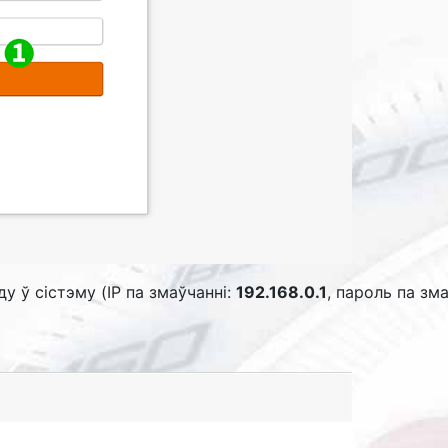
 ў сістэму (IP па змаўчанні:
192.168.0.1
, пароль па зм