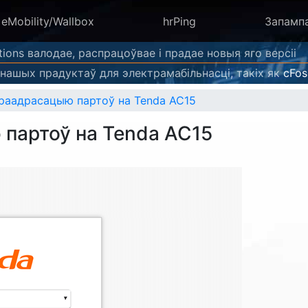
eMobility/Wallbox
hrPing
Запамп
tions валодае, распрацоўвае і прадае новыя яго версіі
нашых прадуктаў для электрамабільнасці, такіх як
cFos
раадрасацыю партоў на Tenda AC15
партоў на Tenda AC15