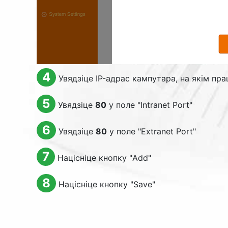
4
Увядзіце IP-адрас кампутара, на якім прац
5
Увядзіце
80
у поле "
Intranet Port
"
6
Увядзіце
80
у поле "
Extranet Port
"
7
Націсніце кнопку "
Add
"
8
Націсніце кнопку "
Save
"