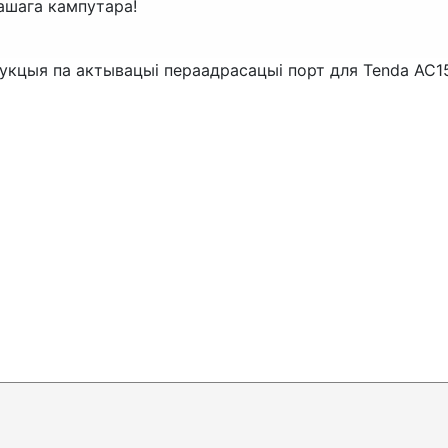
ашага кампутара!
рукцыя па актывацыі пераадрасацыі порт для Tenda AC1