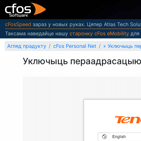
cFosSpeed
зараз у новых руках. Цяпер Atlas Tech Solu
Таксама наведайце нашу
старонку cFos eMobility
для 
Агляд прадукту
cFos Personal Net
»
Уключыць пе
Уключыць пераадрасацыю 