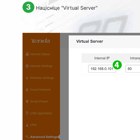
3
Націсніце "
Virtual Server
"