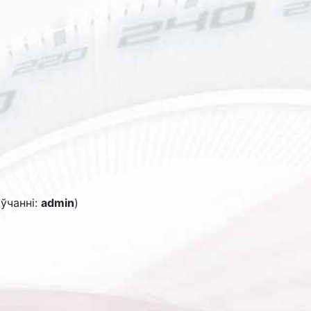
аўчанні:
admin
)