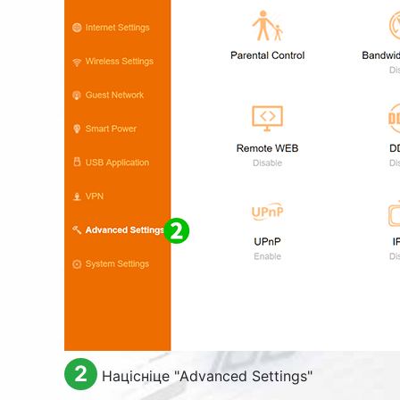
2
Націсніце "
Advanced Settings
"