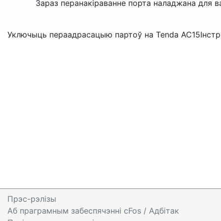
Зараз перанакіраванне порта наладжана для в
Уключыць пераадрасацыю партоў на Tenda AC15
Інст
Прэс-рэлізы
Аб праграмным забеспячэнні cFos
/ Адбітак