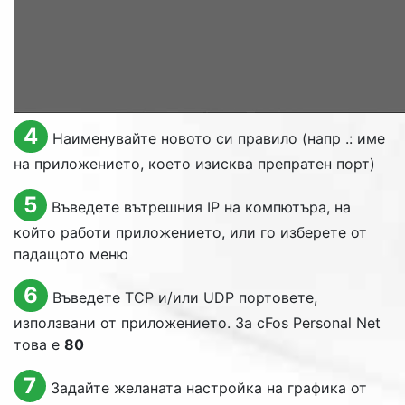
4
Наименувайте новото си правило (напр .: име
на приложението, което изисква препратен порт)
5
Въведете вътрешния IP на компютъра, на
който работи приложението, или го изберете от
падащото меню
6
Въведете TCP и/или UDP портовете,
използвани от приложението. За cFos Personal Net
това е
80
7
Задайте желаната настройка на графика от