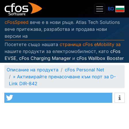
BG
cFosSpeed
вече е в нови ръце. Atlas Tech Solutions
вече притежава, разработва и продава нови
версии на
Посетете също нашата
страница cFos eMobility за
нашите продукти за електромобилност, като
cFos
EVSE
,
cFos Charging Manager
и
cFos Wallbox Booster
Описание на продукта
cFos Personal Net
»
Активирайте пренасочване към порт за D-
Link DIR-842