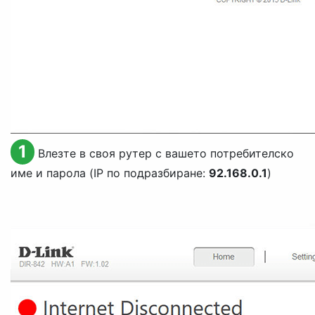
1
Влезте в своя рутер с вашето потребителско
име и парола (IP по подразбиране:
92.168.0.1
)