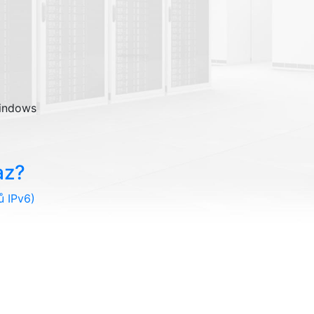
Windows
az?
ů IPv6)