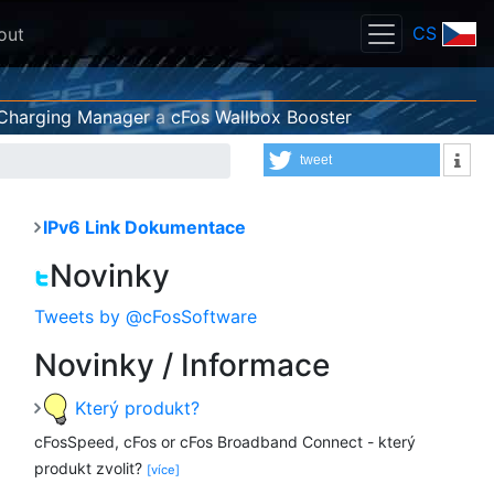
CS
out
Charging Manager
a
cFos Wallbox Booster
tweet
IPv6 Link Dokumentace
Novinky
Tweets by @cFosSoftware
Novinky / Informace
Který produkt?
cFosSpeed, cFos or cFos Broadband Connect - který
produkt zvolit?
[více]