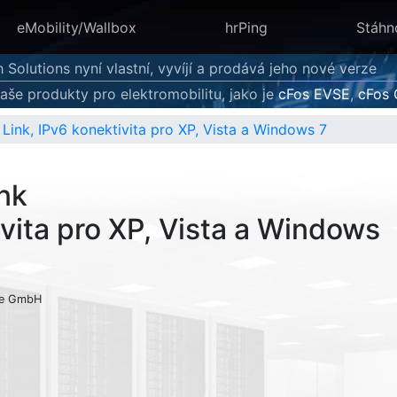
eMobility/Wallbox
hrPing
Stáhn
 Solutions nyní vlastní, vyvíjí a prodává jeho nové verze
aše produkty pro elektromobilitu, jako je
cFos EVSE
,
cFos 
 Link, IPv6 konektivita pro XP, Vista a Windows 7
nk
vita pro XP, Vista a Windows
e
GmbH