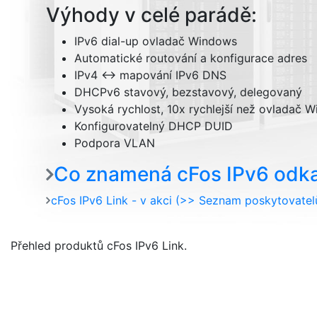
Výhody v celé parádě:
IPv6 dial-up ovladač Windows
Automatické routování a konfigurace adres
IPv4 <-> mapování IPv6 DNS
DHCPv6 stavový, bezstavový, delegovaný
Vysoká rychlost, 10x rychlejší než ovladač 
Konfigurovatelný DHCP DUID
Podpora VLAN
Co znamená cFos IPv6 odk
cFos IPv6 Link - v akci (>> Seznam poskytovatel
Přehled produktů cFos IPv6 Link.