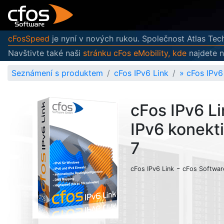
cFosSpeed
je nyní v nových rukou. Společnost Atlas Tech
Navštivte také naši
stránku cFos eMobility, kde
najdete n
Seznámení s produktem
cFos IPv6 Link
»
cFos IPv6
cFos IPv6 Li
IPv6 konekti
7
-
cFos IPv6 Link
cFos Softwar