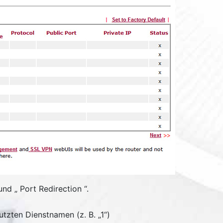
und „
Port Redirection
“.
utzten Dienstnamen (z. B. „1“)