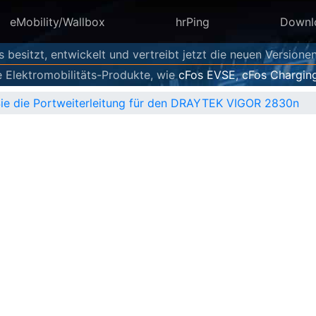
eMobility/Wallbox
hrPing
Downl
s besitzt, entwickelt und vertreibt jetzt die neuen Versione
e Elektromobilitäts-Produkte, wie
cFos EVSE
,
cFos Chargin
Sie die Portweiterleitung für den DRAYTEK VIGOR 2830n