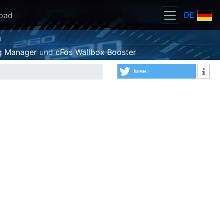
DE
oad
n
g Manager
und
cFos Wallbox Booster
tweet