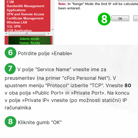
6
Potrdite polje »
Enable
«
7
V polje "
Service Name
" vnesite ime za
preusmeritev (na primer "cFos Personal Net"). V
spustnem meniju "
Protocol
" izberite "TCP". Vnesite
80
v oba polja »
Public Port
« in »
Private Port
«. Na koncu
v polje »
Private IP
« vnesite (po možnosti statični) IP
računalnika
8
Kliknite gumb "
OK
"