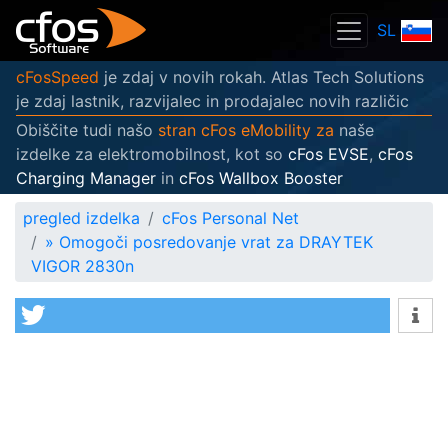
SL
cFosSpeed
je zdaj v novih rokah. Atlas Tech Solutions
je zdaj lastnik, razvijalec in prodajalec novih različic
Obiščite tudi našo
stran cFos eMobility za
naše
izdelke za elektromobilnost, kot so
cFos EVSE
,
cFos
Charging Manager
in
cFos Wallbox Booster
pregled izdelka
cFos Personal Net
»
Omogoči posredovanje vrat za DRAYTEK
VIGOR 2830n