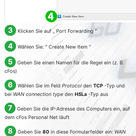
3
Klicken Sie auf „
Port Forwarding
“
4
Wählen Sie: "
Create New Item
"
5
Geben Sie einen Namen für die Regel ein (z. B.
cFos)
6
Wählen Sie im Feld
Protocol
den
TCP
-Typ und
bei
WAN connection type
den
HSLa
-Typ aus
7
Geben Sie die IP-Adresse des Computers ein, auf
dem cFos Personal Net läuft
8
Geben Sie
80
in diese Formularfelder ein:
WAN