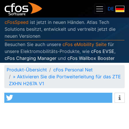
DE
cFosSpeed
ist jetzt in neuen Händen. Atlas Tech
Solutions besitzt, entwickelt und vertreibt jetzt die
neuen Versionen
Besuchen Sie auch unsere
cFos eMobility Seite
für
unsere Elektromobilitäts-Produkte, wie
cFos EVSE
,
cFos Charging Manager
und
cFos Wallbox Booster
Produkt-Übersicht
cFos Personal Net
»
Aktivieren Sie die Portweiterleitung für das ZTE
ZXHN H267A V1