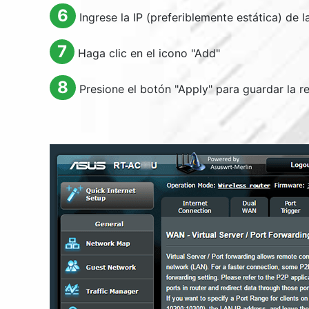
6
Ingrese la IP (preferiblemente estática) de
7
Haga clic en el icono "
Add
"
8
Presione el botón "
Apply
" para guardar la r