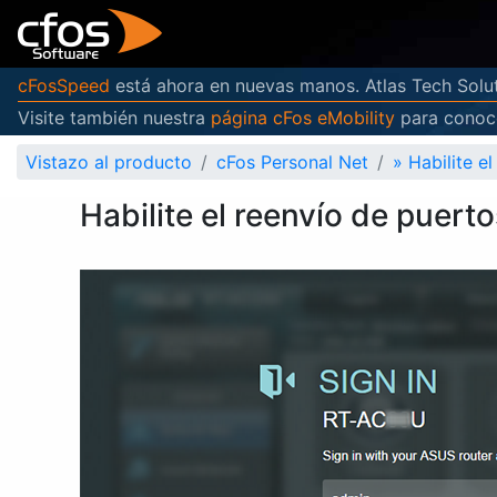
cFosSpeed
está ahora en nuevas manos. Atlas Tech Solut
Visite también nuestra
página cFos eMobility
para conoce
Vistazo al producto
cFos Personal Net
»
Habilite e
Habilite el reenvío de puer