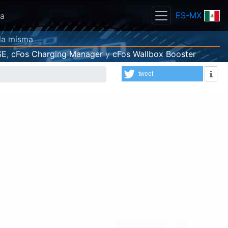
ES-MX
ga
 la misma
SE
,
cFos Charging Manager
y
cFos Wallbox Booster
tweet