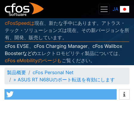
JA
cFosSpeedは
現在、新たな手中にあります。アトラス・
テック・ソリューションズは現在、その新バージョンを所
有、開発、販売しています。
cFos EVSE
、
cFos Charging Manager
、
cFos Wallbox
Boosterなどの
エレクトロモビリティ製品については、
cFos eMobilityのページも
ご覧ください。
製品概要
cFos Personal Net
»
ASUS RT N68Uのポート転送を有効にします