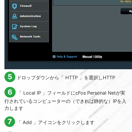
5
ドロップダウンから「
HTTP
」を選択し
HTTP
6
「
Local IP
」フィールドにcFos Personal Netが実
行されているコンピューターの（できれば静的な）IPを入
力します
7
「
Add
」アイコンをクリックします