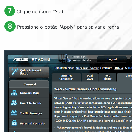
7
Clique no ícone "
Add
"
8
Pressione o botão "
Apply
" para salvar a regra