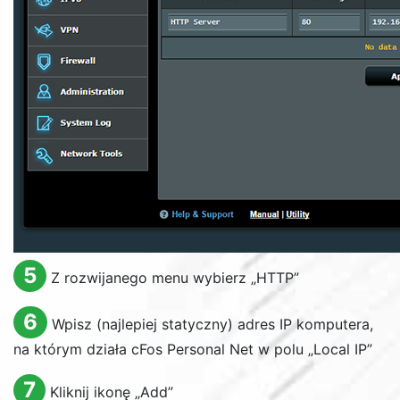
5
Z rozwijanego menu wybierz „
HTTP
”
6
Wpisz (najlepiej statyczny) adres IP komputera,
na którym działa cFos Personal Net w polu „
Local IP
”
7
Kliknij ikonę „
Add
”