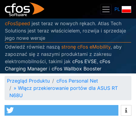
PL
cFosSpeed
jest teraz w nowych rękach. Atlas Tech
Solutions jest teraz właścicielem, rozwija i sprzedaje
jego nowe wersje
Odwiedź również naszą
stronę cFos eMobility
, aby
zapoznać się z naszymi produktami z zakresu
elektromobilności, takimi jak
cFos EVSE
,
cFos
Charging Manager
i
cFos Wallbox Booster
Przegląd Produktu
cFos Personal Net
»
Włącz przekierowanie portów dla ASUS RT
N68U