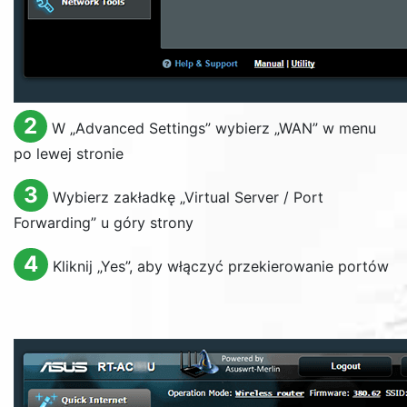
2
W „
Advanced Settings
” wybierz „
WAN
” w menu
po lewej stronie
3
Wybierz zakładkę „
Virtual Server / Port
Forwarding
” u góry strony
4
Kliknij „
Yes
”, aby włączyć przekierowanie portów