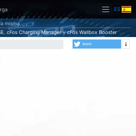
ES
rga
 la misma
SE
,
cFos Charging Manager
y
cFos Wallbox Booster
tweet
2