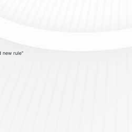
 new rule
"