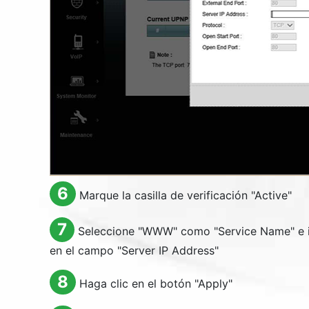
6
Marque la casilla de verificación "
Active
"
7
Seleccione "
WWW
" como "
Service Name
" e
en el campo "
Server IP Address
"
8
Haga clic en el botón "
Apply
"