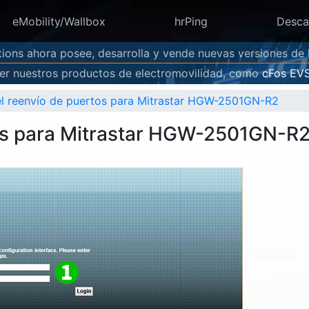
eMobility/Wallbox
hrPing
Desca
ions ahora posee, desarrolla y vende nuevas versiones de
r nuestros productos de electromovilidad, como
cFos EV
 el reenvío de puertos para Mitrastar HGW-2501GN-R2
rtos para Mitrastar HGW-2501GN-R