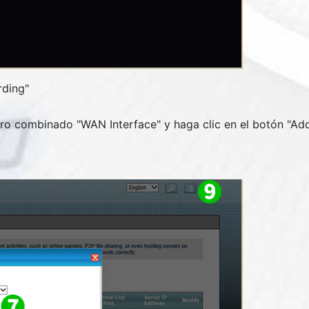
rding
"
adro combinado "
WAN Interface
" y haga clic en el botón "
Add