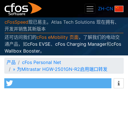
ZH-CN
cFosSpeed
现已易主。Atlas Tech Solutions 现在拥有、
开发并销售其新版本
还可访问我们的
cFos eMobility 页面
，了解我们的电动交
通产品，如
cFos EVSE
、
cFos Charging Manager
和
cFos
Wallbox Booster
。
产品
cFos Personal Net
»
为Mitrastar HGW-2501GN-R2启用端口转发