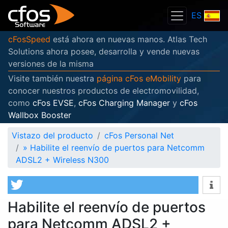
ES
cFosSpeed
está ahora en nuevas manos. Atlas Tech
Solutions ahora posee, desarrolla y vende nuevas
versiones de la misma
Visite también nuestra
página cFos eMobility
para
conocer nuestros productos de electromovilidad,
como
cFos EVSE
,
cFos Charging Manager
y
cFos
Wallbox Booster
Vistazo del producto
cFos Personal Net
»
Habilite el reenvío de puertos para Netcomm
ADSL2 + Wireless N300
Habilite el reenvío de puertos
para Netcomm ADSL2 +