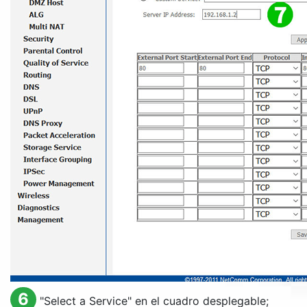
6
"
Select a Service
" en el cuadro desplegable;