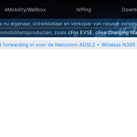
eMobility/Wallbox
hrPing
Downl
is nu eigenaar, ontwikkelaar en verkoper van nieuwe versie
omobiliteitsproducten, zoals
cFos EVSE
,
cFos Charging M
t forwarding in voor de Netcomm ADSL2 + Wireless N300