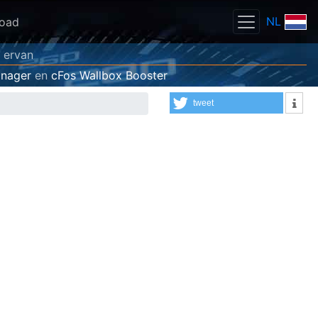
NL
oad
s ervan
anager
en
cFos Wallbox Booster
tweet