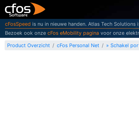
cFosSpeed
is nu in nieuwe handen. Atlas Tech Solutions 
Bezoek ook onze
cFos eMobility pagina
voor onze elektr
Product Overzicht
cFos Personal Net
»
Schakel por