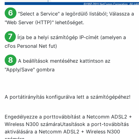
6
"
Select a Service
" a legördülő listából; Válassza a
"
Web Server (HTTP)
" lehetőséget.
7
Írja be a helyi számítógép IP-címét (amelyen a
cFos Personal Net fut)
8
A beállítások mentéséhez kattintson az
"
Apply/Save
" gombra
A portátirányítás konfigurálva lett a számítógépéhez!
Engedélyezze a porttovábbítást a Netcomm ADSL2 +
Wireless N300 számára
Utasítások a port-továbbítás
aktiválására a Netcomm ADSL2 + Wireless N300