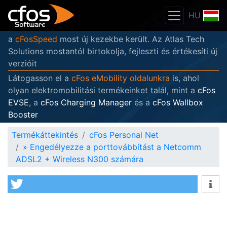
HU
a
cFosSpeed
most új kezekbe került. Az Atlas Tech
Solutions mostantól birtokolja, fejleszti és értékesíti új
verzióit
Látogasson el a
cFos eMobility oldalunkra
is, ahol
olyan elektromobilitási termékeinket talál, mint a
cFos
EVSE
, a
cFos Charging Manager
és a
cFos Wallbox
Booster
Termékáttekintés
cFos Personal Net
»
Engedélyezze a porttovábbítást a Netcomm
ADSL2 + Wireless N300 számára