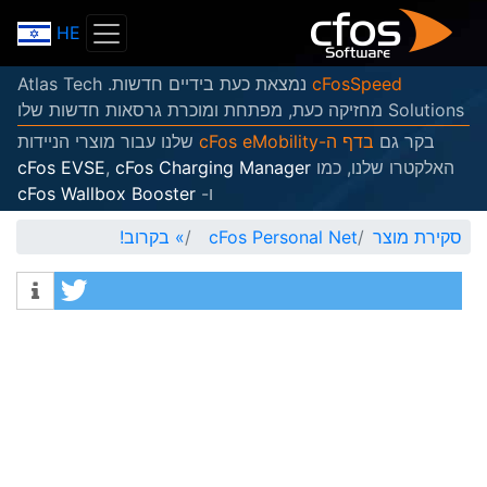
HE
cFosSpeed
נמצאת כעת בידיים חדשות. Atlas Tech
Solutions מחזיקה כעת, מפתחת ומוכרת גרסאות חדשות שלו
בקר גם
בדף ה-cFos eMobility
שלנו עבור מוצרי הניידות
האלקטרו שלנו, כמו
cFos Charging Manager
,
cFos EVSE
ו-
cFos Wallbox Booster
סקירת מוצר
cFos Personal Net
»
בקרוב!
tweet
Info