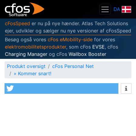
DA
cFosSpeed
er nu på nye hænder. Atlas Tech Solutions
ejer, udvikler og sælger nu nye versioner af cFosSpeed
Besøg også vores
cFos eMobility-side
for vores
elektromobilitetsprodukter
, som cFos
EVSE
, cFos
Charging Manager
og cFos
Wallbox Booster
Produkt oversigt
cFos Personal Net
»
Kommer snart!