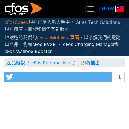
ZH-TW
cFosSpeed
現在已落入新人手中。 Atlas Tech Solutions
現在擁有、開發和銷售其新版本
也請造訪我們的
cFos eMobility 頁面
，以了解我們的電動
車產品，例如
cFos EVSE
、
cFos Charging Manager
和
cFos Wallbox Booster
產品概觀
cFos Personal Net
»
即將推出！