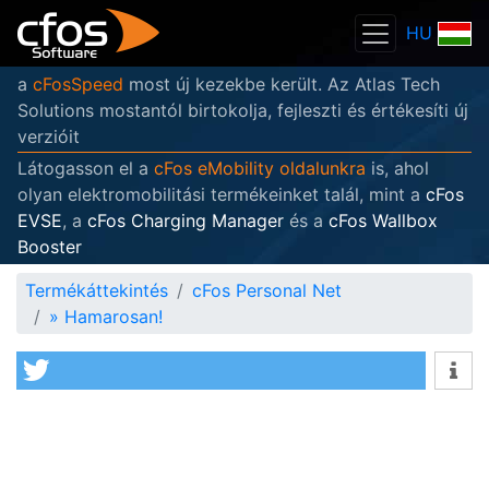
HU
a
cFosSpeed
most új kezekbe került. Az Atlas Tech
Solutions mostantól birtokolja, fejleszti és értékesíti új
verzióit
Látogasson el a
cFos eMobility oldalunkra
is, ahol
olyan elektromobilitási termékeinket talál, mint a
cFos
EVSE
, a
cFos Charging Manager
és a
cFos Wallbox
Booster
Termékáttekintés
cFos Personal Net
»
Hamarosan!