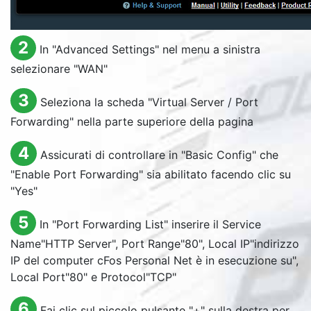
2
In "
Advanced Settings
" nel menu a sinistra
selezionare "
WAN
"
3
Seleziona la scheda "
Virtual Server / Port
Forwarding
" nella parte superiore della pagina
4
Assicurati di controllare in "
Basic Config
" che
"
Enable Port Forwarding
" sia abilitato facendo clic su
"
Yes
"
5
In "
Port Forwarding List
" inserire il
Service
Name
"
HTTP Server
",
Port Range
"80",
Local IP
"indirizzo
IP del computer cFos Personal Net è in esecuzione su",
Local Port
"80" e
Protocol
"
TCP
"
6
Fai clic sul piccolo pulsante "+" sulla destra per