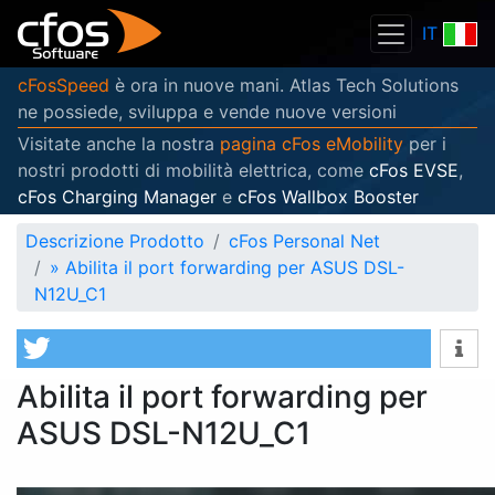
IT
cFosSpeed
è ora in nuove mani. Atlas Tech Solutions
ne possiede, sviluppa e vende nuove versioni
Visitate anche la nostra
pagina cFos eMobility
per i
nostri prodotti di mobilità elettrica, come
cFos EVSE
,
cFos Charging Manager
e
cFos Wallbox Booster
Descrizione Prodotto
cFos Personal Net
»
Abilita il port forwarding per ASUS DSL-
N12U_C1
Abilita il port forwarding per
ASUS DSL-N12U_C1