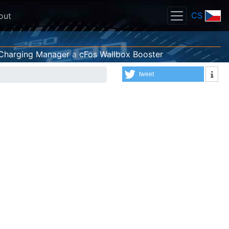
CS
out
Charging Manager
a
cFos Wallbox Booster
tweet