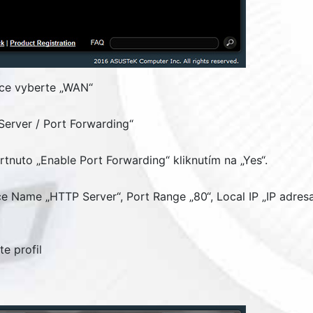
ce vyberte „
WAN
“
 Server / Port Forwarding
“
krtnuto „
Enable Port Forwarding
“ kliknutím na „
Yes
“.
ce Name
„
HTTP Server
“,
Port Range
„80“,
Local IP
„IP adresa
te profil