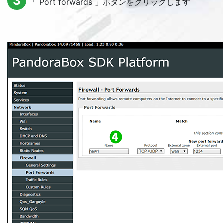
3
「
Port forwards
」ボタンをクリックします