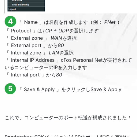
4
「
Name
」は名前を作成します（例：
PNet
）
「
Protocol
」は
TCP + UDPを
選択し
ます
「
External zone
」
WANを
選択
「
External port
」から
80
「
Internal zone
」
LANを
選択
「
Internal IP Address
」cFos Personal Netが実行されて
いるコンピューターのIPを入力します
「
Internal port
」から
80
5
「
Save & Apply
」をクリックし
Save & Apply
これで、コンピューターのポート転送が構成されました！