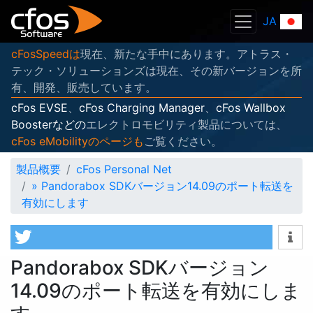
JA
cFosSpeedは
現在、新たな手中にあります。アトラス・
テック・ソリューションズは現在、その新バージョンを所
有、開発、販売しています。
cFos EVSE
、
cFos Charging Manager
、
cFos Wallbox
Boosterなどの
エレクトロモビリティ製品については、
cFos eMobilityのページも
ご覧ください。
製品概要
cFos Personal Net
»
Pandorabox SDKバージョン14.09のポート転送を
有効にします
Pandorabox SDKバージョン
14.09のポート転送を有効にしま