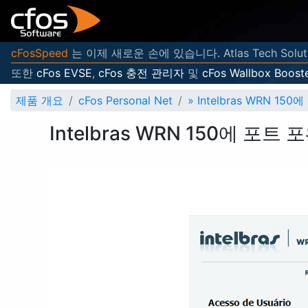
cFosSpeed
는 이제 새로운 손에 있습니다. Atlas Tech Sol
또한
cFos EVSE
,
cFos 충전 관리자
및
cFos Wallbox Boost
제품 개요
cFos Personal Net
»
Intelbras WRN 1
Intelbras WRN 150에 포트