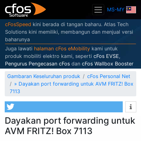
MS-MY
cFosSpeed
kini berada di tangan baharu. Atlas Tech
Solutions kini memiliki, membangun dan menjual versi
baharunya
Juga lawati
halaman cFos eMobility
kami untuk
produk mobiliti elektro kami, seperti
cFos EVSE
,
Pengurus Pengecasan cFos
dan
cFos Wallbox Booster
Gambaran Keseluruhan produk
cFos Personal Net
»
Dayakan port forwarding untuk AVM FRITZ! Box
7113
Dayakan port forwarding untuk
AVM FRITZ! Box 7113