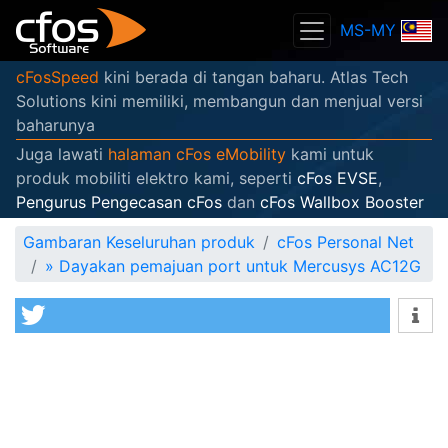
MS-MY
cFosSpeed
kini berada di tangan baharu. Atlas Tech
Solutions kini memiliki, membangun dan menjual versi
baharunya
Juga lawati
halaman cFos eMobility
kami untuk
produk mobiliti elektro kami, seperti
cFos EVSE
,
Pengurus Pengecasan cFos
dan
cFos Wallbox Booster
Gambaran Keseluruhan produk
cFos Personal Net
»
Dayakan pemajuan port untuk Mercusys AC12G