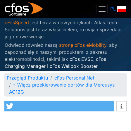
PL
cFosSpeed
jest teraz w nowych rękach. Atlas Tech
Solutions jest teraz właścicielem, rozwija i sprzedaje
jego nowe wersje
Odwiedź również naszą
stronę cFos eMobility
, aby
zapoznać się z naszymi produktami z zakresu
elektromobilności, takimi jak
cFos EVSE
,
cFos
Charging Manager
i
cFos Wallbox Booster
Przegląd Produktu
cFos Personal Net
»
Włącz przekierowanie portów dla Mercusys
AC12G