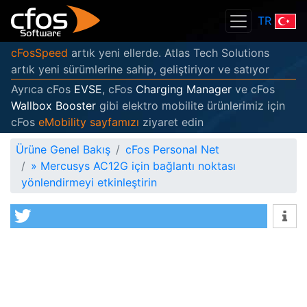
TR
cFosSpeed
artık yeni ellerde. Atlas Tech Solutions
artık yeni sürümlerine sahip, geliştiriyor ve satıyor
Ayrıca cFos
EVSE
, cFos
Charging Manager
ve cFos
Wallbox Booster
gibi elektro mobilite ürünlerimiz için
cFos
eMobility sayfamızı
ziyaret edin
Ürüne Genel Bakış
cFos Personal Net
»
Mercusys AC12G için bağlantı noktası
yönlendirmeyi etkinleştirin