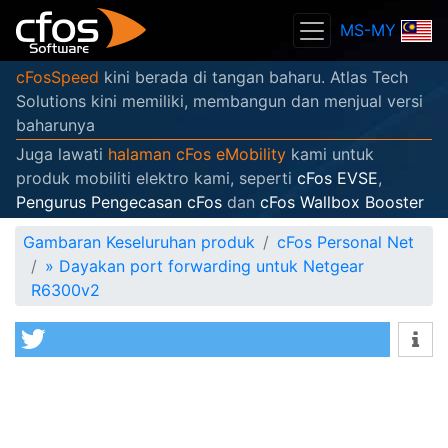
MS-MY
cFosSpeed
kini berada di tangan baharu. Atlas Tech
Solutions kini memiliki, membangun dan menjual versi
baharunya
Juga lawati
halaman cFos eMobility
kami untuk
produk mobiliti elektro kami, seperti
cFos EVSE
,
Pengurus Pengecasan cFos
dan
cFos Wallbox Booster
Gambaran Keseluruhan produk
cFos Personal Net
»
Dayakan port forwarding untuk Netgear
R6300v2